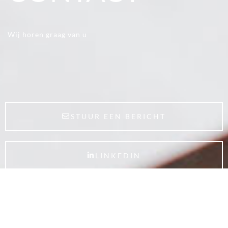
Wij horen graag van u
STUUR EEN BERICHT
LINKEDIN