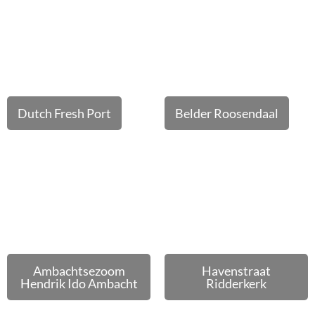
Dutch Fresh Port
Belder Roosendaal
Ambachtsezoom
Havenstraat
Hendrik Ido Ambacht
Ridderkerk