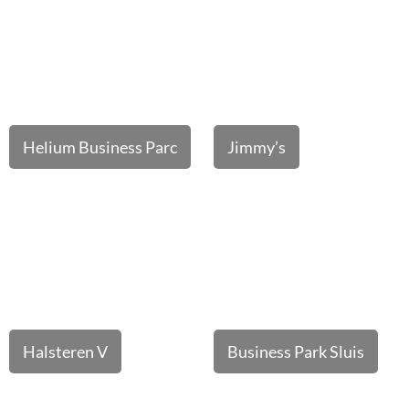
Helium Business Parc
Jimmy’s
Halsteren V
Business Park Sluis