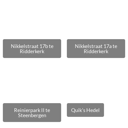
Nikkelstraat 17b te
Nikkelstraat 17a te
Ridderkerk
Ridderkerk
Reinierpark II te
Quik’s Hedel
Steenbergen