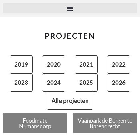
PROJECTEN
2019
2020
2021
2022
2023
2024
2025
2026
Alle projecten
Foodmate
Vaanpark de Bergen te
Numansdorp
Barendrecht