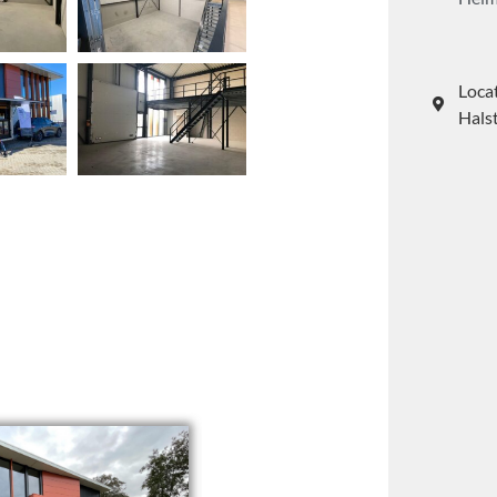
Loca
Hals