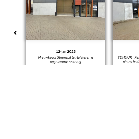
22-dec 2022
12-jan 2023
TE HUUR | Representatieve bedrijf
Nieuwbouw Steenspil te Halsteren is
nieuw bedrijfsverzamelgebouw 
opgeleverd! << terug
BEKIJKEN
BEKIJKEN
ANDERE BEKEKEN OOK