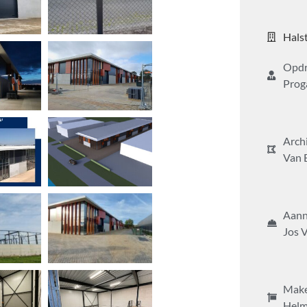
Hals
Opdr
Prog
Arch
Van 
Aan
Jos V
Make
Helm