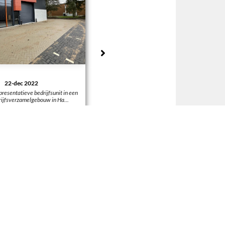
21-nov 2022
Bedrijfsverzamelgebouw Steenspil te
Bedrij
sunit in een
Halsteren is opgeleverd! << terug
Halst
in Ha...
BEKIJKEN