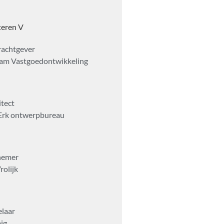
teren V
achtgever
am Vastgoedontwikkeling
itect
Erk ontwerpbureau
nemer
rolijk
laar
ig