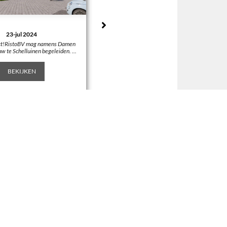
23-jul 2024
ct!RistoBV mag namens Damen
17-mrt 2025
 te Schelluinen begeleiden. ...
DC Damen is opgeleverd! << terug
BEKIJKEN
BEKIJKEN