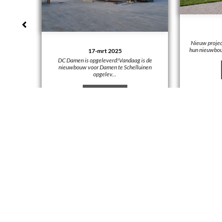
Nieuw proje
hun nieuwbouw
17-mrt 2025
rug
DC Damen is opgeleverd!Vandaag is de
nieuwbouw voor Damen te Schelluinen
opgelev...
BEKIJKEN
ANDERE BEKEKEN OOK