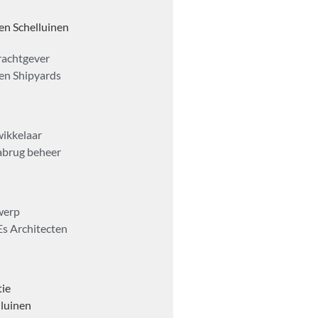
n Schelluinen
achtgever
n Shipyards
ikkelaar
abrug beheer
werp
Es Architecten
tie
lluinen