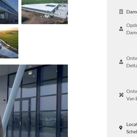
Dame
Opdr
Dame
Ontw
Delt
Ont
Van 
Loca
Sche